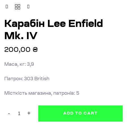
КАРАБІН
LEE
ENFIELD
Карабін Lee Enfield
MK.
IV
QUANTITY
Mk. IV
200,00
₴
Маса, кг: 3,9
Патрон: 303 British
Місткість магазина, патронів: 5
ADD TO CART