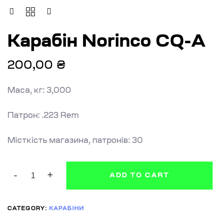
КАРАБІН
NORINCO
CQ-
Карабін Norinco CQ-A
A
QUANTITY
200,00
₴
Маса, кг: 3,000
Патрон: .223 Rem
Місткість магазина, патронів: 30
ADD TO CART
CATEGORY:
КАРАБІНИ