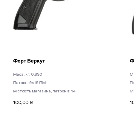
Форт Беркут
Ф
Маса, кг: 0,990
Ма
Патрон: 9×18 ПМ
П
Місткість магазина, патронів: 14
Мі
100,00
₴
1