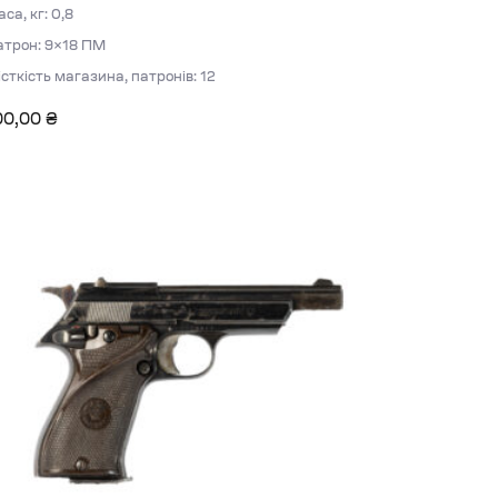
са, кг: 0,8
атрон: 9×18 ПМ
сткість магазина, патронів: 12
00,00
₴