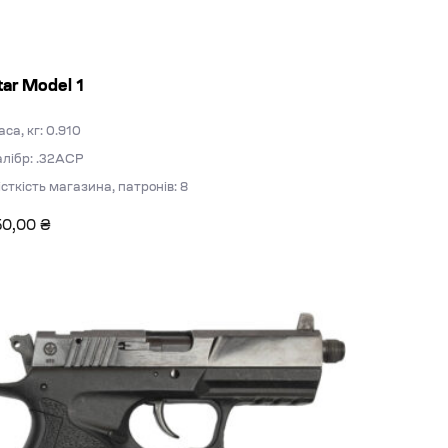
tar Model 1
са, кг: 0.910
лібр: .32ACP
сткість магазина, патронів: 8
50,00
₴