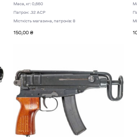
Маса, кг: 0,660
Ма
Патрон: .32 ACP
П
Місткість магазина, патронів: 8
Мі
150,00
₴
1