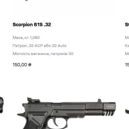
Scorpion 61S .32
S
Маса, кг: 1,280
Ма
Патрон: .32 АСР або .32 Auto
Ка
Місткість магазина, патронів: 30
Мі
150,00
₴
1