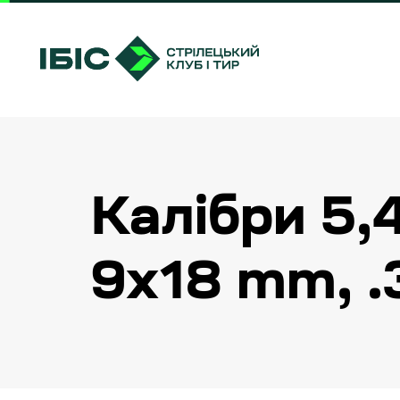
Skip
Skip
links
to
primary
navigation
Skip
to
content
Калібри 5,
9x18 mm, 