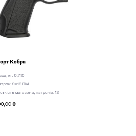
орт Кобра
са, кг: 0,740
атрон: 9×18 ПМ
сткість магазина, патронів: 12
00,00
₴