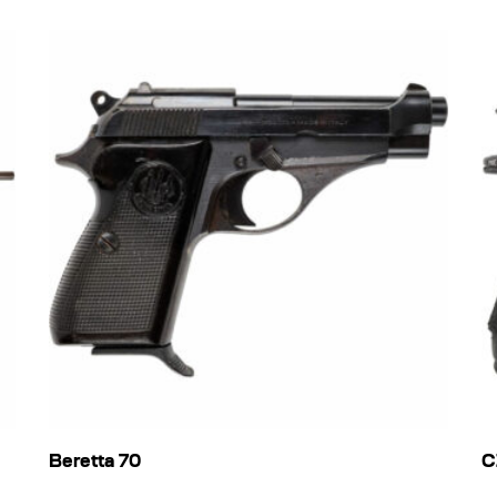
Beretta 70
C