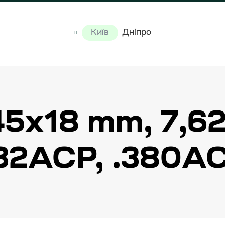
Київ
Дніпро
45x18 mm, 7,6
.32АСР, .380А