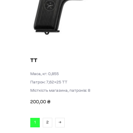
ТТ
Маса, кг: 0,855
Патрон: 7,62×25 ТТ
Місткість магазина, патронів: 8
200,00
₴
1
2
→