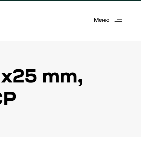
Меню
2x25 mm,
СР