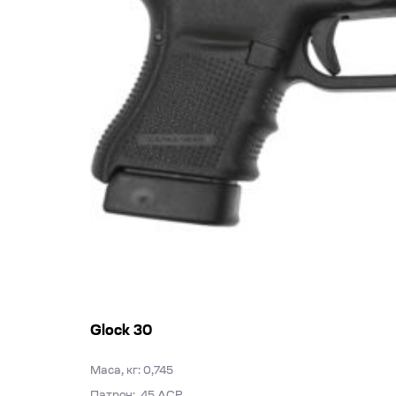
Glock 30
Маса, кг: 0,745
Патрон: .45 ACP