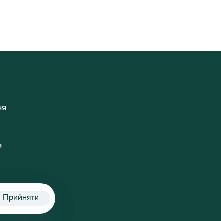
ня
и
Прийняти