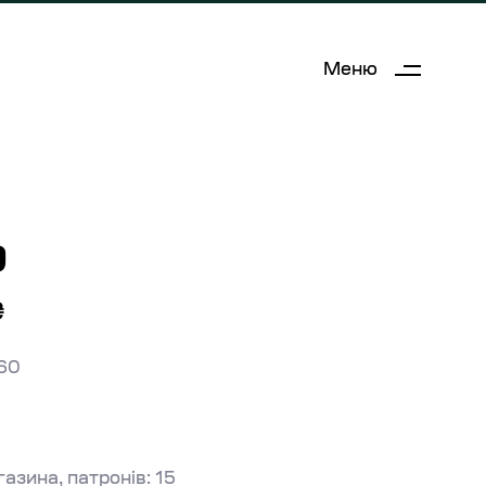
Меню
9
₴
860
азина, патронів: 15