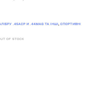
АЛІБРУ .45ACP И .44MAG ТА ІНШІ
,
СПОРТИВНІ
OUT OF STOCK