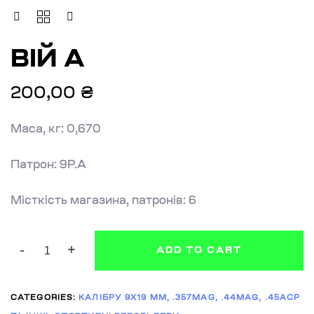
ВІЙ
А
QUANTITY
ВІЙ А
200,00
₴
Маса, кг: 0,670
Патрон: 9Р.А
Місткість магазина, патронів: 6
ADD TO CART
CATEGORIES:
КАЛІБРУ 9X19 ММ, .357MAG, .44MAG, .45ACP